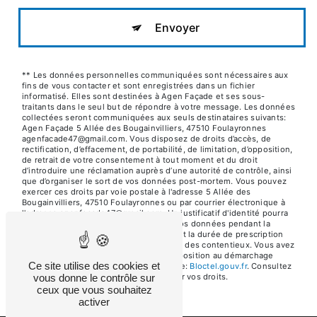
Envoyer
** Les données personnelles communiquées sont nécessaires aux
fins de vous contacter et sont enregistrées dans un fichier
informatisé. Elles sont destinées à Agen Façade et ses sous-
traitants dans le seul but de répondre à votre message. Les données
collectées seront communiquées aux seuls destinataires suivants:
Agen Façade 5 Allée des Bougainvilliers, 47510 Foulayronnes
agenfacade47@gmail.com. Vous disposez de droits d’accès, de
rectification, d’effacement, de portabilité, de limitation, d’opposition,
de retrait de votre consentement à tout moment et du droit
d’introduire une réclamation auprès d’une autorité de contrôle, ainsi
que d’organiser le sort de vos données post-mortem. Vous pouvez
exercer ces droits par voie postale à l'adresse 5 Allée des
Bougainvilliers, 47510 Foulayronnes ou par courrier électronique à
l'adresse agenfacade47@gmail.com. Un justificatif d'identité pourra
vous être demandé. Nous conservons vos données pendant la
période de prise de contact puis pendant la durée de prescription
légale aux fins probatoires et de gestion des contentieux. Vous avez
le droit de vous inscrire sur la liste d'opposition au démarchage
Ce site utilise des cookies et
téléphonique, disponible à cette adresse:
Bloctel.gouv.fr
. Consultez
le site cnil.fr pour plus d’informations sur vos droits.
vous donne le contrôle sur
ceux que vous souhaitez
activer