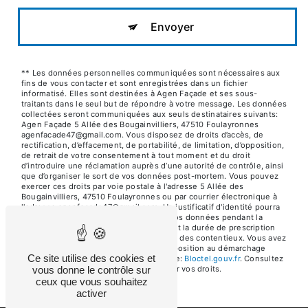
Envoyer
** Les données personnelles communiquées sont nécessaires aux
fins de vous contacter et sont enregistrées dans un fichier
informatisé. Elles sont destinées à Agen Façade et ses sous-
traitants dans le seul but de répondre à votre message. Les données
collectées seront communiquées aux seuls destinataires suivants:
Agen Façade 5 Allée des Bougainvilliers, 47510 Foulayronnes
agenfacade47@gmail.com. Vous disposez de droits d’accès, de
rectification, d’effacement, de portabilité, de limitation, d’opposition,
de retrait de votre consentement à tout moment et du droit
d’introduire une réclamation auprès d’une autorité de contrôle, ainsi
que d’organiser le sort de vos données post-mortem. Vous pouvez
exercer ces droits par voie postale à l'adresse 5 Allée des
Bougainvilliers, 47510 Foulayronnes ou par courrier électronique à
l'adresse agenfacade47@gmail.com. Un justificatif d'identité pourra
vous être demandé. Nous conservons vos données pendant la
période de prise de contact puis pendant la durée de prescription
légale aux fins probatoires et de gestion des contentieux. Vous avez
le droit de vous inscrire sur la liste d'opposition au démarchage
Ce site utilise des cookies et
téléphonique, disponible à cette adresse:
Bloctel.gouv.fr
. Consultez
le site cnil.fr pour plus d’informations sur vos droits.
vous donne le contrôle sur
ceux que vous souhaitez
activer