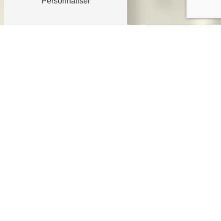
Personnaliser
SARL AGEN FAÇADE
À PROPOS
Localisée à Agen dans le département du Lot-et-
Garonne (47), la société Agen Façade créée en
2009 vous propose tous types de travaux de
ravalement de façade à Agen et ses alentours.
M. EL METAOUAKIL possède quant à lui plus de 25
ans d'expérience dans le domaine du ravalement de
façade. Il est en mesure de vous proposer tout type
de ravalement de façade afin d'obtenir une remise
en état de votre habitation.
Faites appel à la société Agen Façade pour obtenir
un service complet pour la protection et
l'embellissement de votre extérieur. Fière de son
métier et de ses réalisations, vous pouvez voir les